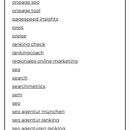
onpage seo
onpage tool
pagespeed insights
preis
preise
ranking check
rankingcoach
regionales online marketing
sea
search
searchmetrics
sem
seo
seo agentur münchen
seo agentur ranking
seo agenturen ranking