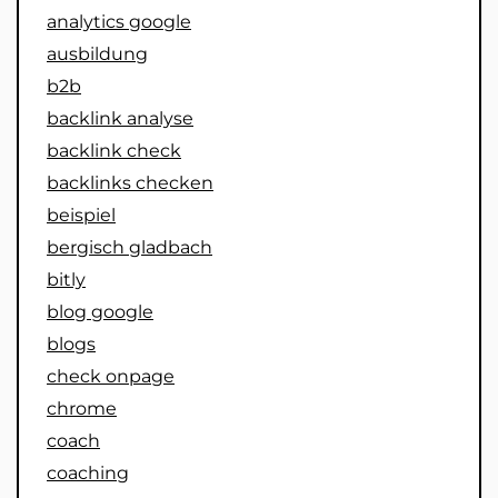
analytics google
ausbildung
b2b
backlink analyse
backlink check
backlinks checken
beispiel
bergisch gladbach
bitly
blog google
blogs
check onpage
chrome
coach
coaching