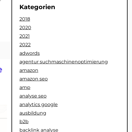
Kategorien
2018
2020
2021
2022
adwords
agentur suchmaschinenoptimierung
e
amazon
amazon seo
amp
analyse seo
analytics google
ausbildung
b2b
backlink analyse