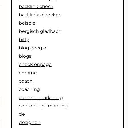
backlink check
backlinks checken
beispiel
bergisch gladbach
bitly
blog google
blogs
check onpage
chrome
coach
coaching
content marketing
content optimierung
de
designen