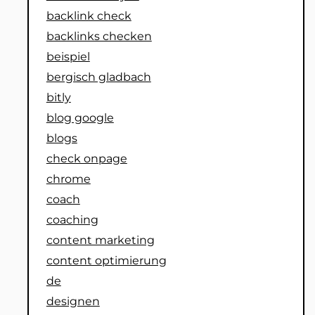
backlink check
backlinks checken
beispiel
bergisch gladbach
bitly
blog google
blogs
check onpage
chrome
coach
coaching
content marketing
content optimierung
de
designen