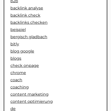
b2b
backlink analyse
backlink check
backlinks checken
beispiel
bergisch gladbach
bitly
blog google
blogs
check onpage
chrome
coach
coaching
content marketing
content optimierung
de