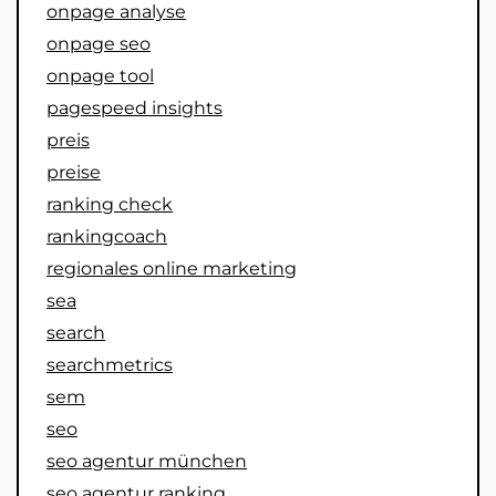
onpage analyse
onpage seo
onpage tool
pagespeed insights
preis
preise
ranking check
rankingcoach
regionales online marketing
sea
search
searchmetrics
sem
seo
seo agentur münchen
seo agentur ranking