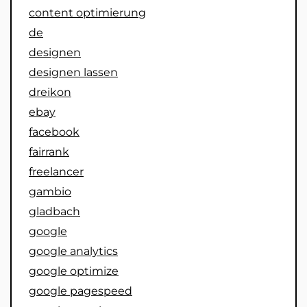
content optimierung
de
designen
designen lassen
dreikon
ebay
facebook
fairrank
freelancer
gambio
gladbach
google
google analytics
google optimize
google pagespeed