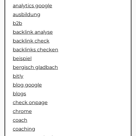
analytics google
ausbildung
b2b
backlink analyse
backlink check
backlinks checken
beispiel
bergisch gladbach
bitly
blog google
blogs
check onpage
chrome
coach
coaching