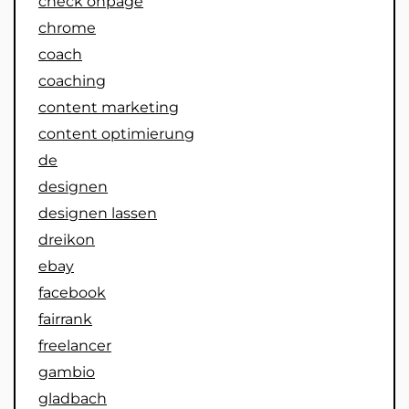
check onpage
chrome
coach
coaching
content marketing
content optimierung
de
designen
designen lassen
dreikon
ebay
facebook
fairrank
freelancer
gambio
gladbach