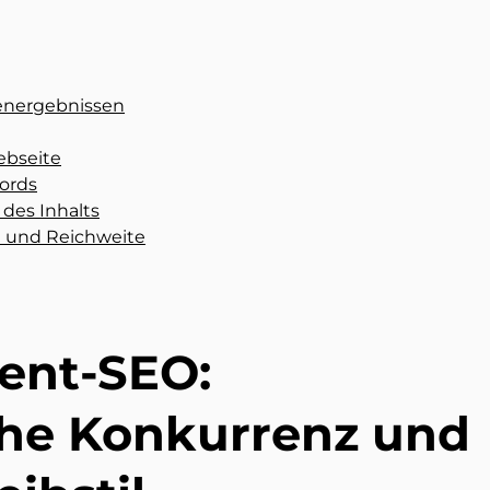
nenergebnissen
ebseite
words
des Inhalts
it und Reichweite
tent-SEO:
he Konkurrenz und