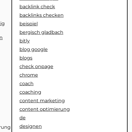
backlink check
backlinks checken
ig
beispiel
bergisch gladbach
en
bitly
blog google
blogs
check onpage
chrome
coach
coaching
content marketing
content optimierung
de
designen
erung