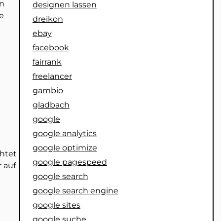
en
designen lassen
e
dreikon
ebay
facebook
fairrank
freelancer
gambio
gladbach
google
google analytics
t
google optimize
chtet
google pagespeed
 auf
google search
google search engine
google sites
google suche