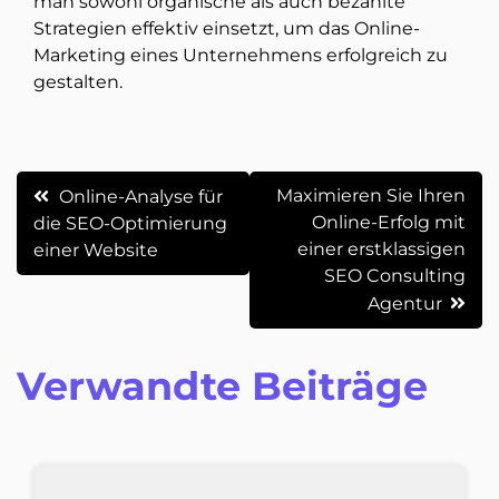
man sowohl organische als auch bezahlte
Strategien effektiv einsetzt, um das Online-
Marketing eines Unternehmens erfolgreich zu
gestalten.
Beitrags-
Maximieren Sie Ihren
Online-Analyse für
Online-Erfolg mit
die SEO-Optimierung
Navigation
einer erstklassigen
einer Website
SEO Consulting
Agentur
Verwandte Beiträge