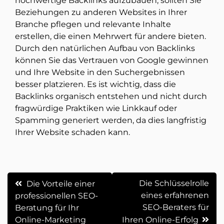
hochwertige Backlinks aufzubauen, sollten Sie
Beziehungen zu anderen Websites in Ihrer
Branche pflegen und relevante Inhalte
erstellen, die einen Mehrwert für andere bieten.
Durch den natürlichen Aufbau von Backlinks
können Sie das Vertrauen von Google gewinnen
und Ihre Website in den Suchergebnissen
besser platzieren. Es ist wichtig, dass die
Backlinks organisch entstehen und nicht durch
fragwürdige Praktiken wie Linkkauf oder
Spamming generiert werden, da dies langfristig
Ihrer Website schaden kann.
Beitrags-
Die Schlüsselrolle
Die Vorteile einer
eines erfahrenen
professionellen SEO-
Navigation
SEO-Beraters für
Beratung für Ihr
Online-Marketing
Ihren Online-Erfolg