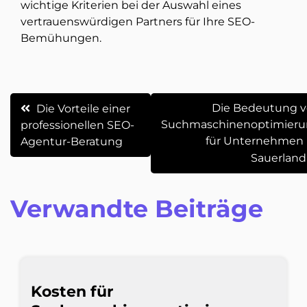
wichtige Kriterien bei der Auswahl eines
vertrauenswürdigen Partners für Ihre SEO-
Bemühungen.
Beitrags-
Die Bedeutung 
Die Vorteile einer
Suchmaschinenoptimier
professionellen SEO-
Navigation
für Unternehmen
Agentur-Beratung
Sauerland
Verwandte Beiträge
Kosten für