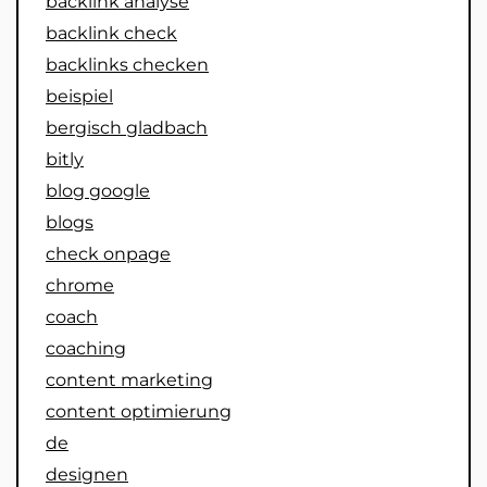
backlink analyse
backlink check
backlinks checken
beispiel
bergisch gladbach
bitly
blog google
blogs
check onpage
chrome
coach
coaching
content marketing
content optimierung
de
designen