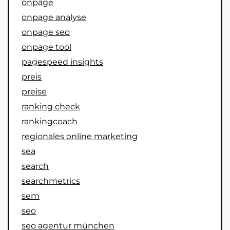
onpage
onpage analyse
onpage seo
onpage tool
pagespeed insights
preis
preise
ranking check
rankingcoach
regionales online marketing
sea
search
searchmetrics
sem
seo
seo agentur münchen