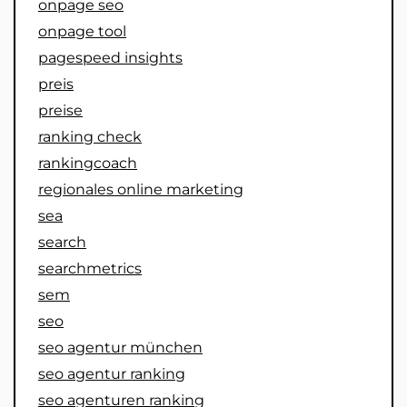
onpage seo
onpage tool
pagespeed insights
preis
preise
ranking check
rankingcoach
regionales online marketing
sea
search
searchmetrics
sem
seo
seo agentur münchen
seo agentur ranking
seo agenturen ranking