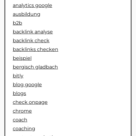
analytics google
ausbildung
b2b
backlink analyse
backlink check
backlinks checken
beispiel
bergisch gladbach
bitly
blog google
blogs
check onpage
chrome
coach
coaching