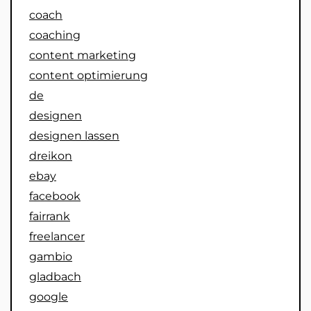
coach
coaching
content marketing
content optimierung
de
designen
designen lassen
dreikon
ebay
facebook
fairrank
freelancer
gambio
gladbach
google