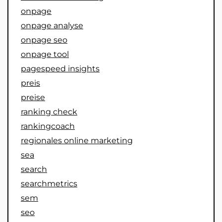
onpage
onpage analyse
onpage seo
onpage tool
pagespeed insights
preis
preise
ranking check
rankingcoach
regionales online marketing
sea
search
searchmetrics
sem
seo