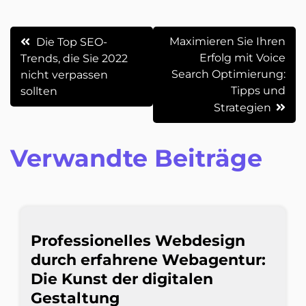
Beitrags-
Maximieren Sie Ihren
Die Top SEO-
Erfolg mit Voice
Trends, die Sie 2022
Navigation
Search Optimierung:
nicht verpassen
Tipps und
sollten
Strategien
Verwandte Beiträge
Professionelles Webdesign
durch erfahrene Webagentur:
Die Kunst der digitalen
Gestaltung